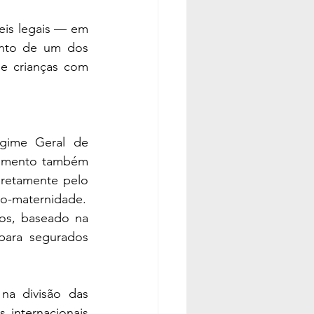
eis legais — em 
ento de um dos 
e crianças com 
gime Geral de 
tamento também 
retamente pelo 
io-maternidade.
os, baseado na 
ara segurados 
a divisão das 
 internacionais 