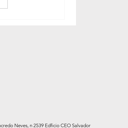
nsoria realiza a
anha Meu Pai Tem
 na Fonte Nova e mais
0 cidades em agosto
credo Neves, n 2539 Edficio CEO Salvador