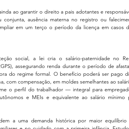
ainda ao garantir o direito a pais adotantes e responsáv
u conjunta, ausência materna no registro ou falecim
mpliar em um terço o período da licença em casos d
ão social, a lei cria o salário-paternidade no Re
(RGPS), assegurando renda durante o período de afas
fora do regime formal. O benefício poderá ser pago di
sa, com compensação, em moldes semelhantes ao salár
rme o perfil do trabalhador — integral para empregad
autônomos e MEIs e equivalente ao salário mínimo p
em a uma demanda histórica por maior equilíbrio n
miliares e no cuidado com a primeira infância. Estudos