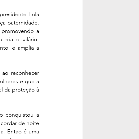
residente Lula 
ça-paternidade, 
e promovendo a 
cria o salário-
to, e amplia a 
 ao reconhecer 
lheres e que a 
l da proteção à 
 conquistou a 
cordar de noite 
da. Então é uma 