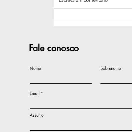
Escreva um comentário
Defensoria oferecerá
exames de DNA e
reconhecimento de
paternidade em Guanambi
no próximo dia 7
Fale conosco
Nome
Sobrenome
Email
Assunto