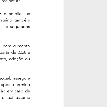
 assinatura.
8 e amplia sua 
nciário também 
os e segurados 
l, com aumento 
artir de 2028 e 
nto, adoção ou 
ocial, assegura 
após o término 
ção em caso de 
o pai assume 