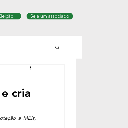
Eleição
Seja um associado
e cria
oteção a MEIs, 