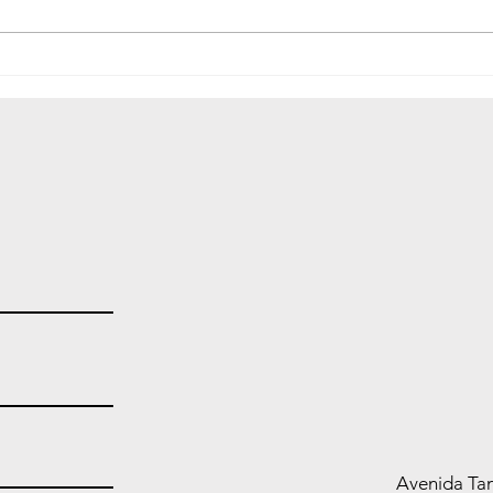
Provimento COGEX nº
Defe
15/2026 altera modelo de
camp
formulário para gratuidade
Nome
de emolumentos no RCPN
de 3
Avenida Tan