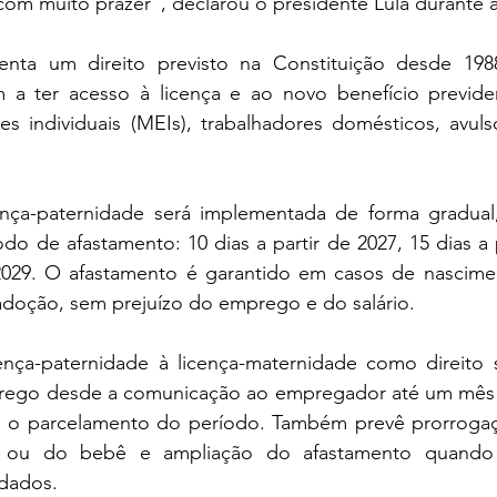
com muito prazer”, declarou o presidente Lula durante a
enta um direito previsto na Constituição desde 198
 a ter acesso à licença e ao novo benefício previde
 individuais (MEIs), trabalhadores domésticos, avuls
ença-paternidade será implementada de forma gradua
do de afastamento: 10 dias a partir de 2027, 15 dias a p
 2029. O afastamento é garantido em casos de nascime
 adoção, sem prejuízo do emprego e do salário.
cença-paternidade à licença-maternidade como direito s
prego desde a comunicação ao empregador até um mês 
te o parcelamento do período. Também prevê prorroga
 ou do bebê e ampliação do afastamento quando 
idados.