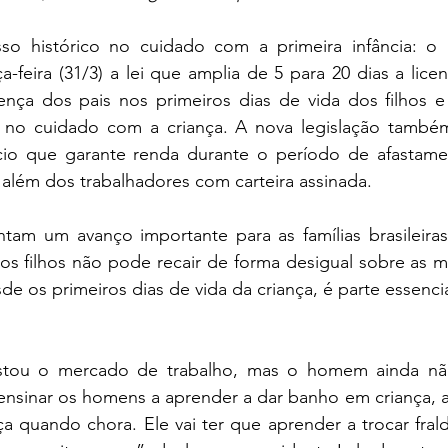
o histórico no cuidado com a primeira infância: o p
a-feira (31/3) a lei que amplia de 5 para 20 dias a licen
ença dos pais nos primeiros dias de vida dos filhos 
 no cuidado com a criança. A nova legislação também 
cio que garante renda durante o período de afastamen
 além dos trabalhadores com carteira assinada.
tam um avanço importante para as famílias brasileiras
s filhos não pode recair de forma desigual sobre as mu
de os primeiros dias de vida da criança, é parte essencia
stou o mercado de trabalho, mas o homem ainda não
i ensinar os homens a aprender a dar banho em criança, a
ça quando chora. Ele vai ter que aprender a trocar fral