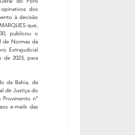
Geral do Foro 
opinativos dos 
ento à decisão 
 MARQUES que, 
0, publicou o 
l de Normas da 
 Extrajudicial 
 de 2023, para 
o da Bahia, da 
 de Justiça do 
 Provimento nº 
os e-mails das 