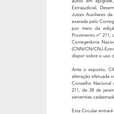
autos em epígrafe
Extrajudicial, Dese
Juízes Auxiliares d
exarada pelo Corre
por meio da ediçã
Provimento nº 211, 
Corregedoria Nacion
(CNN/CN/CNJ-Extra),
dispor sobre o uso d
Ante o exposto, CIE
alteração efetuada 
Conselho Nacional d
211, de 28 de janei
serventias cadastra
Esta Circular entrar