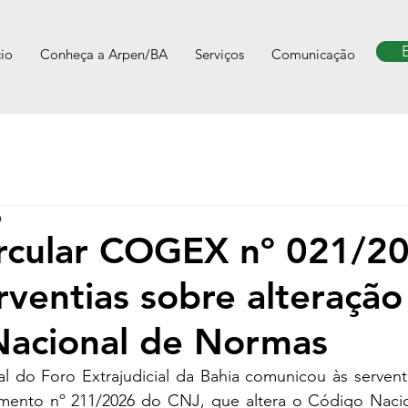
cio
Conheça a Arpen/BA
Serviços
Comunicação
a
ircular COGEX nº 021/2
erventias sobre alteração
Nacional de Normas
l do Foro Extrajudicial da Bahia comunicou às serventi
imento nº 211/2026 do CNJ, que altera o Código Naci