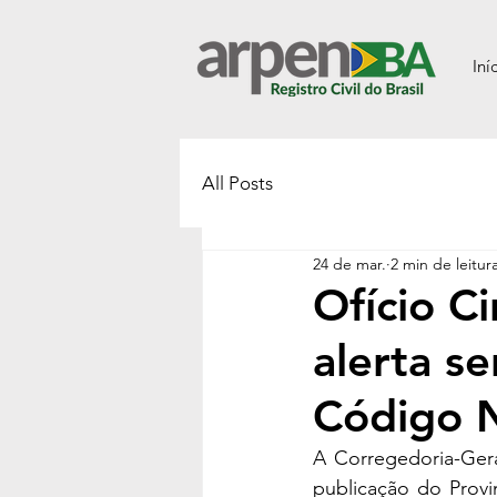
Iní
All Posts
24 de mar.
2 min de leitur
Ofício C
alerta s
Código 
A Corregedoria-Gera
publicação do Prov