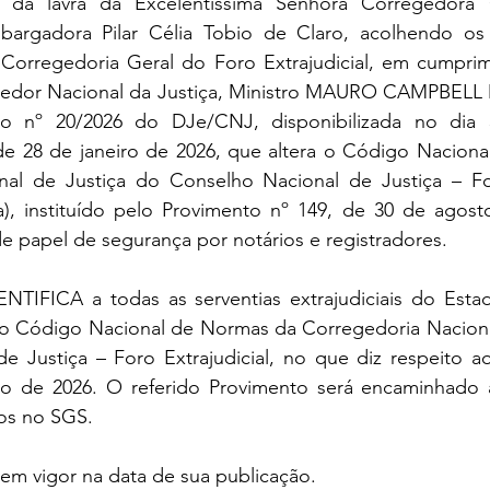
, da lavra da Excelentíssima Senhora Corregedora 
mbargadora Pilar Célia Tobio de Claro, acolhendo os 
a Corregedoria Geral do Foro Extrajudicial, em cumprim
gedor Nacional da Justiça, Ministro MAURO CAMPBELL
o nº 20/2026 do DJe/CNJ, disponibilizada no dia 3
de 28 de janeiro de 2026, que altera o Código Naciona
al de Justiça do Conselho Nacional de Justiça – Foro
 instituído pelo Provimento nº 149, de 30 de agosto
e papel de segurança por notários e registradores.
NTIFICA a todas as serventias extrajudiciais do Estad
no Código Nacional de Normas da Corregedoria Nacional
e Justiça – Foro Extrajudicial, no que diz respeito ao
ro de 2026. O referido Provimento será encaminhado a
dos no SGS.
á em vigor na data de sua publicação.