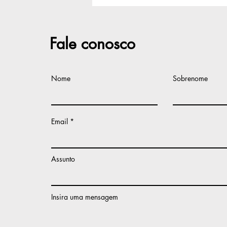
exames de DNA e
reconhecimento de
paternidade em Guanambi
no próximo dia 7
Fale conosco
Nome
Sobrenome
Email
Assunto
Insira uma mensagem