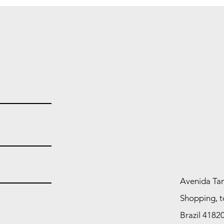
15/2026 altera modelo de
camp
formulário para gratuidade
Nome
de emolumentos no RCPN
de 3
Avenida Tan
Shopping, t
Brazil 4182