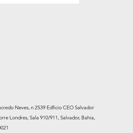
anha Meu Pai Tem
 na Fonte Nova e mais
0 cidades em agosto
credo Neves, n 2539 Edficio CEO Salvador
orre Londres, Sala 910/911, Salvador, Bahia,
0021