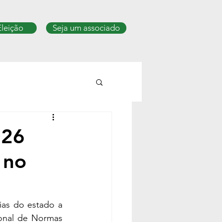
Eleição
Seja um associado
026
 no
as do estado a 
onal de Normas 