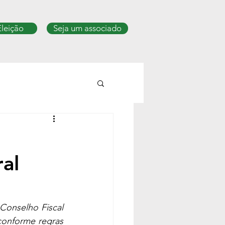
Eleição
Seja um associado
al
Conselho Fiscal 
conforme regras 