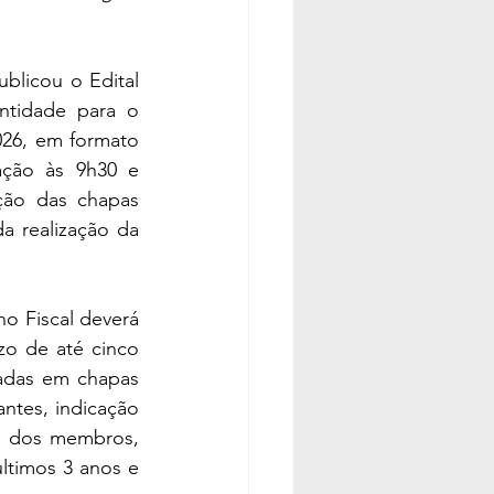
licou o Edital 
tidade para o 
26, em formato 
ação às 9h30 e 
ão das chapas 
a realização da 
o Fiscal deverá 
zo de até cinco 
adas em chapas 
tes, indicação 
a dos membros, 
timos 3 anos e 