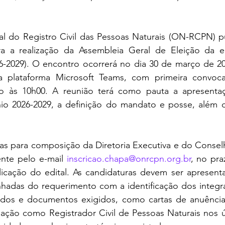
 do Registro Civil das Pessoas Naturais (ON-RCPN) pub
 a realização da Assembleia Geral de Eleição da en
26-2029). O encontro ocorrerá no dia 30 de março de 20
da plataforma Microsoft Teams, com primeira convoc
 às 10h00. A reunião terá como pauta a apresentaç
ênio 2026-2029, a definição do mandato e posse, além d
as para composição da Diretoria Executiva e do Conselh
ente pelo e-mail 
inscricao.chapa@onrcpn.org.br
, no pra
blicação do edital. As candidaturas devem ser apresent
adas do requerimento com a identificação dos integran
idos e documentos exigidos, como cartas de anuênci
ção como Registrador Civil de Pessoas Naturais nos úl