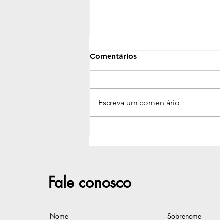
Comentários
Escreva um comentário
Defensoria oferecerá
exames de DNA e
reconhecimento de
paternidade em Guanambi
no próximo dia 7
Fale conosco
Nome
Sobrenome