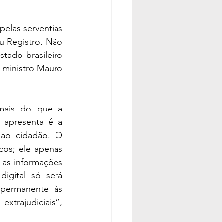
elas serventias 
u Registro. Não 
ado brasileiro 
 ministro Mauro 
mais do que a 
 apresenta é a 
ao cidadão. O 
os; ele apenas 
 as informações 
igital só será 
permanente às 
trajudiciais”, 