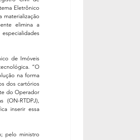
ema Eletrônico 
materialização 
nte elimina a 
specialidades 
ico de Imóveis 
ecnológica. “O 
lução na forma 
 dos cartórios 
nte do Operador 
s (ON-RTDPJ), 
a inserir essa 
 pelo ministro 