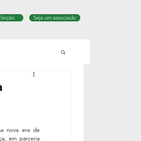
Eleição
Seja um associado
a
a nova era de 
a, em parceria 