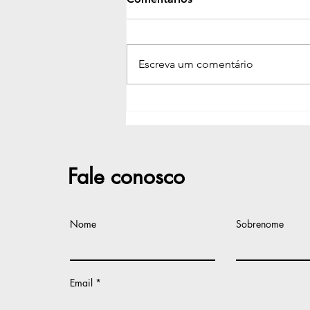
Escreva um comentário
Defensoria oferecerá
exames de DNA e
reconhecimento de
paternidade em Guanambi
no próximo dia 7
Fale conosco
Nome
Sobrenome
Email