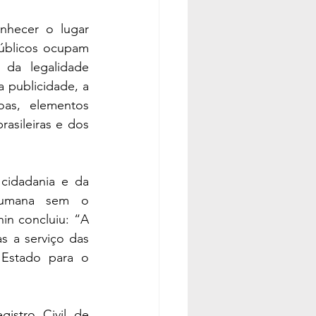
hecer o lugar 
úblicos ocupam 
da legalidade 
 publicidade, a 
as, elementos 
asileiras e dos 
cidadania e da 
humana sem o 
in concluiu: “A 
 a serviço das 
Estado para o 
istro Civil de 