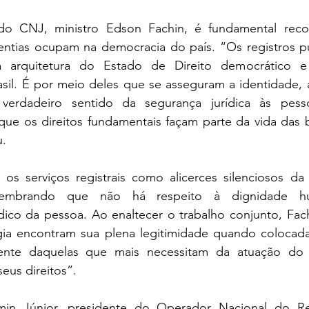
do CNJ, ministro Edson Fachin, é fundamental recon
ventias ocupam na democracia do país. “Os registros p
 arquitetura do Estado de Direito democrático e 
asil. É por meio deles que se asseguram a identidade, a
verdadeiro sentido da segurança jurídica às pesso
que os direitos fundamentais façam parte da vida das br
u.
os serviços registrais como alicerces silenciosos da 
, lembrando que não há respeito à dignidade 
dico da pessoa. Ao enaltecer o trabalho conjunto, Fach
gia encontram sua plena legitimidade quando colocadas
mente daquelas que mais necessitam da atuação do 
seus direitos”.
min Júnior, presidente do Operador Nacional do Reg