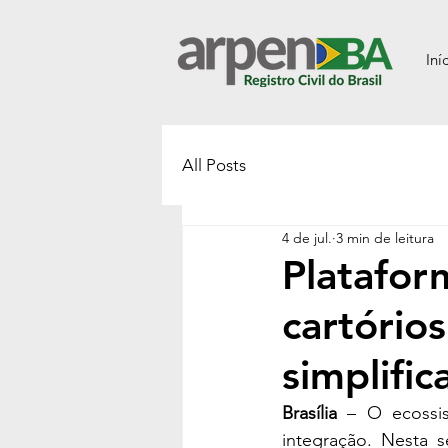
Iní
All Posts
4 de jul.
3 min de leitura
Platafor
cartório
simplific
Brasília
 – O ecossis
integração. Nesta s