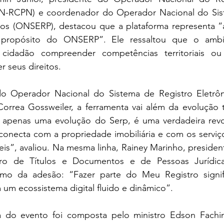
ON-RCPN) e coordenador do Operador Nacional do Sist
cos (ONSERP), destacou que a plataforma representa “a 
propósito do ONSERP”. Ele ressaltou que o ambie
idadão compreender competências territoriais ou e
er seus direitos.
do Operador Nacional do Sistema de Registro Eletrôn
orrea Gossweiler, a ferramenta vai além da evolução t
 apenas uma evolução do Serp, é uma verdadeira revo
onecta com a propriedade imobiliária e com os serviços
eis”, avaliou. Na mesma linha, Rainey Marinho, preside
tro de Títulos e Documentos e de Pessoas Jurídica
mo da adesão: “Fazer parte do Meu Registro signific
um ecossistema digital fluido e dinâmico”.
 do evento foi composta pelo ministro Edson Fachin;