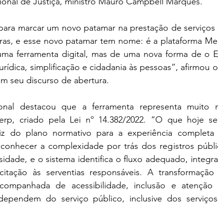
ional de Justiça, ministro Mauro Campbell Marques.
para marcar um novo patamar na prestação de serviços p
leiras, e esse novo patamar tem nome: é a plataforma Me
uma ferramenta digital, mas de uma nova forma de o Est
urídica, simplificação e cidadania às pessoas”, afirmou o
 seu discurso de abertura.
onal destacou que a ferramenta representa muito 
rp, criado pela Lei nº 14.382/2022. “O que hoje se
iz do plano normativo para a experiência completa 
 conhecer a complexidade por trás dos registros públic
idade, e o sistema identifica o fluxo adequado, integra
itação às serventias responsáveis. A transformação d
companhada de acessibilidade, inclusão e atenção 
pendem do serviço público, inclusive dos serviços ex