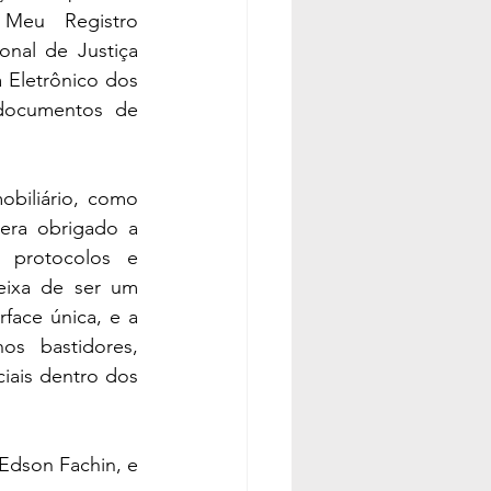
Meu Registro 
nal de Justiça 
 Eletrônico dos 
 documentos de 
biliário, como 
era obrigado a 
 protocolos e 
eixa de ser um 
ace única, e a 
s bastidores, 
ais dentro dos 
Edson Fachin, e 