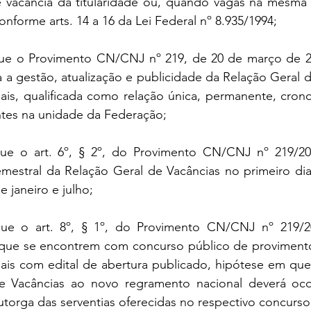
 vacância da titularidade ou, quando vagas na mesma d
onforme arts. 14 a 16 da Lei Federal nº 8.935/1994;
o Provimento CN/CNJ nº 219, de 20 de março de 202
a a gestão, atualização e publicidade da Relação Geral d
iais, qualificada como relação única, permanente, cronol
ntes na unidade da Federação;
o art. 6º, § 2º, do Provimento CN/CNJ nº 219/202
emestral da Relação Geral de Vacâncias no primeiro dia
 janeiro e julho;
o art. 8º, § 1º, do Provimento CN/CNJ nº 219/202
a que se encontrem com concurso público de proviment
ciais com edital de abertura publicado, hipótese em qu
e Vacâncias ao novo regramento nacional deverá oco
 outorga das serventias oferecidas no respectivo concurso