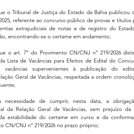
Tribunal de Justiça do Estado da Bahia publicou o E
25, referente ao concurso público de provas e títulos 
ntias extrajudiciais de notas e de registro do Estado
ão, encontrando-se o certame em andamento;
o art. 7º do Provimento CN/CNJ nº 219/2026 distin
da Lista de Vacâncias para Efeitos de Edital do Conc
 vacâncias supervenientes à publicação do edita
ação Geral de Vacâncias, respeitada a ordem cronológic
uente;
ecessidade de cumprir, nesta data, a obrigação
ral da Relação Geral de Vacâncias, sem prejuízo da 
 da estabilidade do certame em curso e da conformaç
to CN/CNJ nº 219/2026 no prazo próprio;