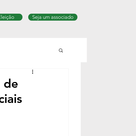
Eleição
Seja um associado
l de
ciais