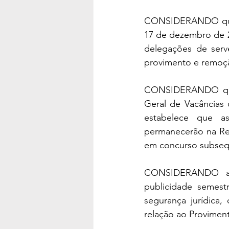
CONSIDERANDO que o 
17 de dezembro de 20
delegações de serve
provimento e remoç
CONSIDERANDO que 
Geral de Vacâncias 
estabelece que as
permanecerão na Rel
em concurso subseq
CONSIDERANDO a n
publicidade semest
segurança jurídica,
relação ao Provimen