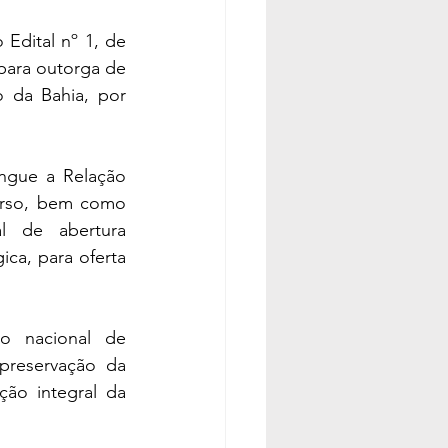
dital nº 1, de 
para outorga de 
 da Bahia, por 
gue a Relação 
urso, bem como 
l de abertura 
a, para oferta 
 nacional de 
preservação da 
ão integral da 