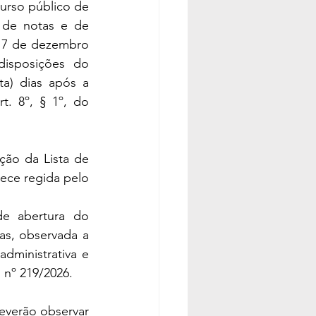
urso público de 
 de notas e de 
 17 de dezembro 
isposições do 
a) dias após a 
. 8º, § 1º, do 
ção da Lista de 
ce regida pelo 
de abertura do 
s, observada a 
dministrativa e 
nº 219/2026.
everão observar 