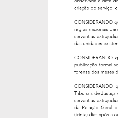
observada a data de
criação do serviço, c
CONSIDERANDO que 
regras nacionais par
serventias extrajudic
das unidades existe
CONSIDERANDO que 
publicação formal s
forense dos meses de
CONSIDERANDO que 
Tribunais de Justiç
serventias extrajudi
da Relação Geral d
(trinta) dias após a