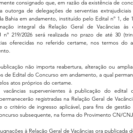
samente consignado que, em razão da existência de conc
ra outorga de delegações de serventias extrajudiciais
da Bahia em andamento, instituído pelo Edital nº 1, de
mação integral da Relação Geral de Vacâncias às d
º 219/2026 será realizada no prazo de até 30 (trint
ias oferecidas no referido certame, nos termos do art
nto.
publicação não importa reabertura, alteração ou amplia
tos de Edital do Concurso em andamento, a qual permane
pelos atos próprios do certame.
s vacâncias supervenientes à publicação do edital 
ermanecerão registradas na Relação Geral de Vacância
o critério de ingresso aplicável, para fins de gestão a
concurso subsequente, na forma do Provimento CN/CNJ 
pugnações à Relação Geral de Vacâncias ora publicada d