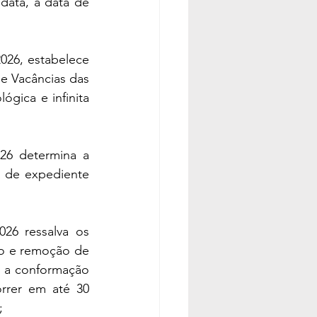
ata, a data de 
6, estabelece 
e Vacâncias das 
ógica e infinita 
6 determina a 
 de expediente 
6 ressalva os 
o e remoção de 
e a conformação 
rrer em até 30 
;