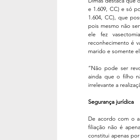
Dimas destaca que o 
e 1.609, CC) e só po
1.604, CC), que pos
pois mesmo não send
ele fez vasectomi
reconhecimento é vá
marido e somente ele
“Não pode ser revo
ainda que o filho n
irrelevante a realiza
Segurança jurídica
De acordo com o adv
filiação não é apen
constitui apenas por