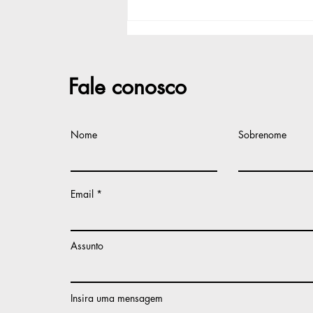
Defensoria oferecerá
exames de DNA e
reconhecimento de
paternidade em Guanambi
no próximo dia 7
Fale conosco
Nome
Sobrenome
Email
Assunto
Insira uma mensagem