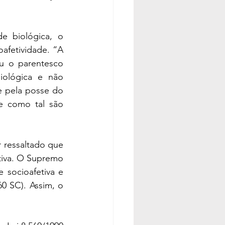
 biológica, o 
afetividade. “A 
u o parentesco 
ológica e não 
e pela posse do 
 como tal são 
 ressaltado que 
tiva. O Supremo 
 socioafetiva e 
 SC). Assim, o 