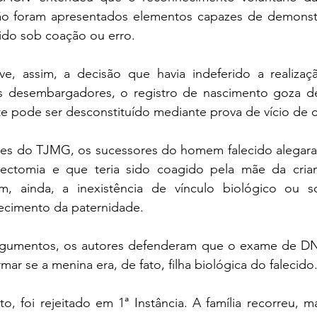
ão foram apresentados elementos capazes de demonstr
gido sob coação ou erro.
e, assim, a decisão que havia indeferido a realizaç
os desembargadores, o registro de nascimento goza d
e pode ser desconstituído mediante prova de vício de 
s do TJMG, os sucessores do homem falecido alegaram
ectomia e que teria sido coagido pela mãe da crian
am, ainda, a inexistência de vínculo biológico ou so
hecimento da paternidade.
gumentos, os autores defenderam que o exame de DNA
ar se a menina era, de fato, filha biológica do falecido
, foi rejeitado em 1ª Instância. A família recorreu, ma