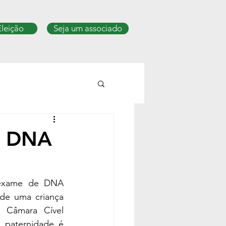
Eleição
Seja um associado
e DNA
exame de DNA 
de uma criança 
Câmara Cível 
 paternidade é 