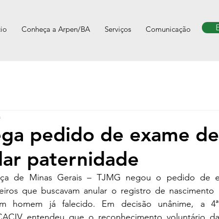
cio
Conheça a Arpen/BA
Serviços
Comunicação
a
ga pedido de exame d
lar paternidade
tiça de Minas Gerais – TJMG negou o pedido de 
eiros que buscavam anular o registro de nascimento 
m homem já falecido. Em decisão unânime, a 4ª 
 CACIV entendeu que o reconhecimento voluntário da