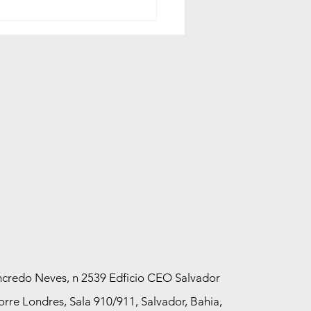
nsoria realiza a
anha Meu Pai Tem
 na Fonte Nova e mais
0 cidades em agosto
credo Neves, n 2539 Edficio CEO Salvador
orre Londres, Sala 910/911, Salvador, Bahia,