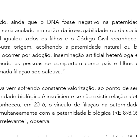
o, ainda que o DNA fosse negativo na paternidade
seria anulado em razão da irrevogabilidade ou da socio
l igualou todos os filhos e o Código Civil reconhece
utra origem, acolhendo a paternidade natural ou bi
ocorrer por adoção, inseminação artificial heteróloga 
uando as pessoas se comportam como pais e filhos e
ada filiação socioafetiva.”
tiva vem sofrendo constante valorização, ao ponto de ser
idade biológica é insuficiente se não existir relação afe
onheceu, em 2016, o vínculo de filiação na paternidade
multaneamente com a paternidade biológica (RE 898.060
rrelevante”, observa.