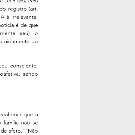
 Lei 8.560/1990 
 registro (art. 
é irrelevante, 
otícia é de que 
amente seu) o 
sumidamente do 
eu consciente, 
oafetiva, sendo 
eafirmar que a 
família não se 
 de afeto.”“Não 