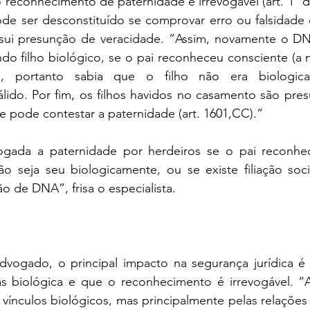
reconhecimento de paternidade é irrevogável (art. 1º da
de ser desconstituído se comprovar erro ou falsidade do
sui presunção de veracidade. “Assim, novamente o DNA 
o filho biológico, se o pai reconheceu consciente (a n
a, portanto sabia que o filho não era biologic
lido. Por fim, os filhos havidos no casamento são pre
 pode contestar a paternidade (art. 1601,CC).”
gada a paternidade por herdeiros se o pai reconhec
ão seja seu biologicamente, ou se existe filiação soci
ção de DNA”, frisa o especialista.
ogado, o principal impacto na segurança jurídica é r
as biológica e que o reconhecimento é irrevogável. “A 
 vínculos biológicos, mas principalmente pelas relações