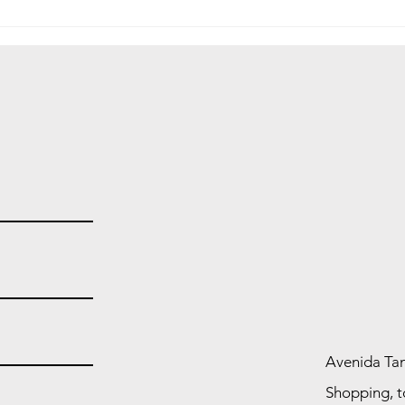
Provimento COGEX nº
Defe
15/2026 altera modelo de
camp
formulário para gratuidade
Nome
de emolumentos no RCPN
de 3
Avenida Tan
Shopping, t